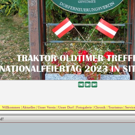
Willkommen
|
Aktuelles
|
Unser Verein
|
Unser Dorf
|
Fotogalerie
|
Chronik
|
Tourismus
|
Service
d!