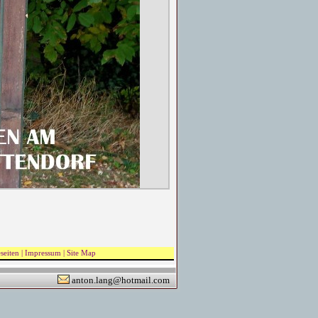
seiten
|
Impressum
|
Site Map
anton.lang@hotmail.com